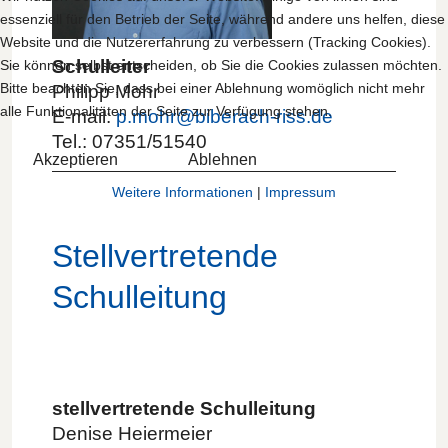
essenziell für den Betrieb der Seite, während andere uns helfen, diese
Website und die Nutzererfahrung zu verbessern (Tracking Cookies).
Schulleiter
Sie können selbst entscheiden, ob Sie die Cookies zulassen möchten.
Bitte beachten Sie, dass bei einer Ablehnung womöglich nicht mehr
Philipp Mohr
alle Funktionalitäten der Seite zur Verfügung stehen.
E-mail:
p.mohr@biberach-riss.de
Tel.: 07351/51540
Akzeptieren
Ablehnen
Weitere Informationen
|
Impressum
Stellvertretende
Schulleitung
stellvertretende Schulleitung
Denise Heiermeier